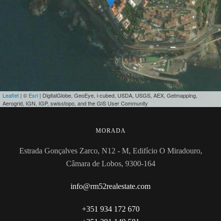
Leaflet
| ©
Esri
| DigitalGlobe, GeoEye, i-cubed, USDA, USGS, AEX, Getmapping,
Aerogrid, IGN, IGP, swisstopo, and the GIS User Community
MORADA
Estrada Gonçalves Zarco, N12 - M, Edifício O Miradouro,
Câmara de Lobos, 9300-164
info@rm52realestate.com
+351 934 172 670