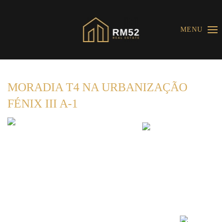
MENU
MORADIA T4 NA URBANIZAÇÃO
FÉNIX III A-1