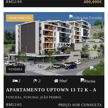
400,000€
RM52/69
APARTAMENTO
VENDIDA
2
2
99m²
APARTAMENTO UPTOWN 13 T2 K - A
FUNCHAL, FUNCHAL (SÃO PEDRO)
RM52/65
PREÇO SOB CONSULTA