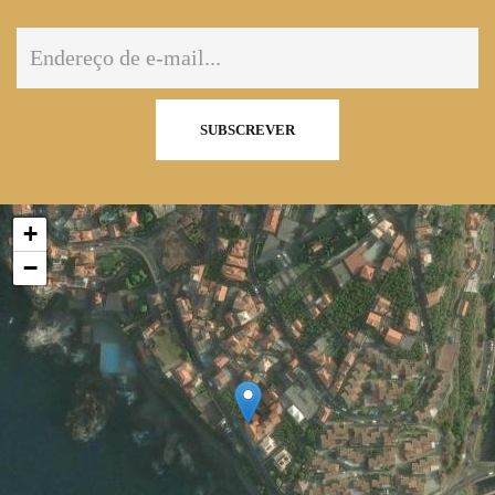
SUBSCREVER
+
−