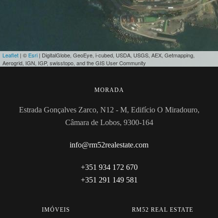
Leaflet
| ©
Esri
| DigitalGlobe, GeoEye, i-cubed, USDA, USGS, AEX, Getmapping,
Aerogrid, IGN, IGP, swisstopo, and the GIS User Community
MORADA
Estrada Gonçalves Zarco, N12 - M, Edifício O Miradouro,
Câmara de Lobos, 9300-164
info@rm52realestate.com
+351 934 172 670
+351 291 149 581
IMÓVEIS
RM52 REAL ESTATE