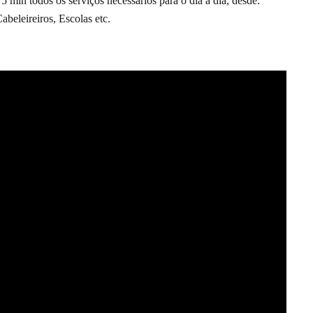
 min todos os serviços necessários para o dia a dia, desde:
beleireiros, Escolas etc.