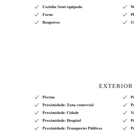
Cozinha Semi equipada
W
Forno
P
Roupeiros
C
EXTERIOR
Piscina
P
Proximidade: Zona comercial
P
Proximidade: Cidade
V
Proximidade: Hospital
P
Proximidade: Transportes Públicos
P