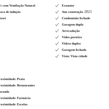
c com Ventilação Natural
Exaustor
2021
laca de indução
Ano construção
loset
Condomínio fechado
Garagem dupla
Arrecadação
Video porteiro
Vidros duplos
Garagem fechada
Vista: Vista cidade
roximidade: Praia
roximidade: Restaurantes
aranda
roximidade: Farmácia
roximidade: Escolas