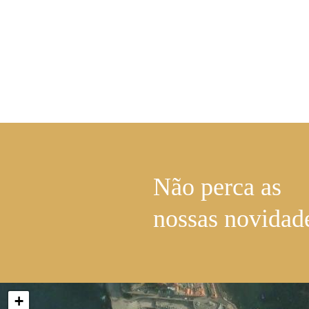
Não perca as
nossas novidad
+