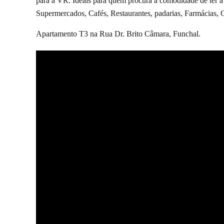
para a VR. Ideais para quem procura a comodidade de ter a 5
Supermercados, Cafés, Restaurantes, padarias, Farmácias, Ca
Apartamento T3 na Rua Dr. Brito Câmara, Funchal.