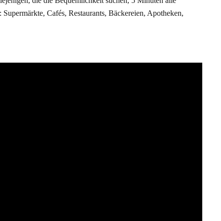
ejenigen, die die Bequemlichkeit suchen, 5 Minuten alle
: Supermärkte, Cafés, Restaurants, Bäckereien, Apotheken,