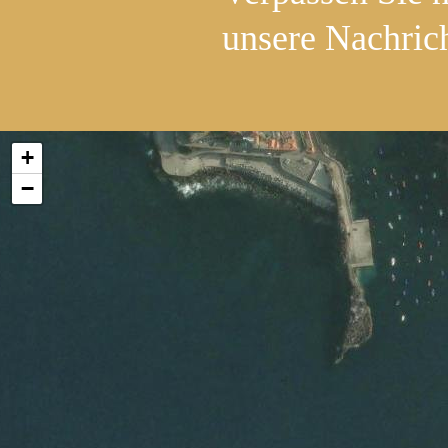
unsere Nachric
+
−