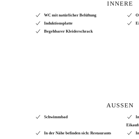
INNERE
WC mit natürlicher Belüftung
O
Induktionsplatte
E
Begehbarer Kleiderschrack
AUSSEN
Schwimmbad
I
Eikauf
In der Nähe befinden sich: Restaurants
I