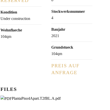
RESERVED
Stockwerksnummer
Kondition
4
Under construction
Baujahr
Wohnflaeche
2021
104qm
Grundstueck
104qm
PREIS AUF
ANFRAGE
FILES
PlantaPiso4Apart.T2fBL.A.pdf