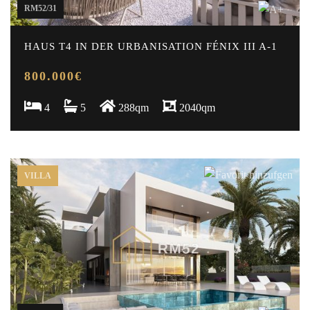
RM52/31
HAUS T4 IN DER URBANISATION FÉNIX III A-1
800.000€
4
5
288qm
2040qm
VILLA