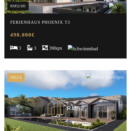
RM52/101
FERIENHAUS PHOENIX T3
490.000€
3
3
390qm
VILLA