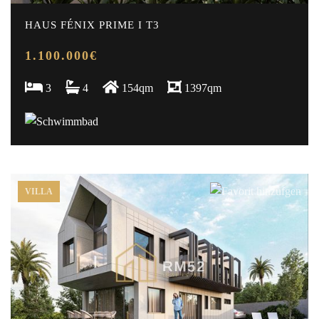
HAUS FÉNIX PRIME I T3
1.100.000€
3
4
154qm
1397qm
VILLA