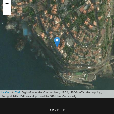
+
−
Leaflet
| ©
Esri
| DigitalGlobe, GeoEye, i-cubed, USDA, USGS, AEX, Getmapping,
Aerogrid, IGN, IGP, swisstopo, and the GIS User Community
ADRESSE