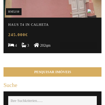
RM52/10
HAUS T4 IN CALHETA
245.000€
4
3
202qm
PESQUISAR IMÓVEIS
Suche