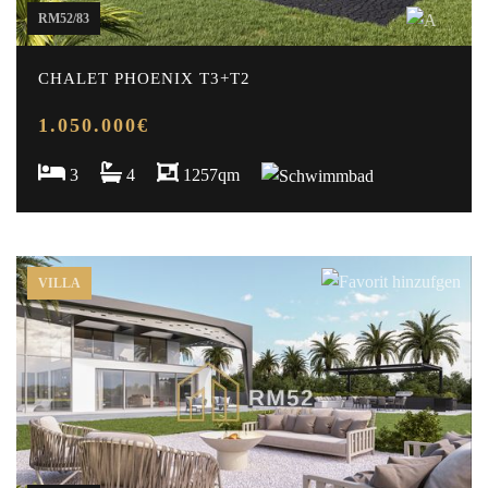
RM52/83
CHALET PHOENIX T3+T2
1.050.000€
3
4
1257qm
VILLA