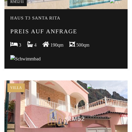
RM52/11
HAUS T3 SANTA RITA
PREIS AUF ANFRAGE
3
4
190qm
500qm
VILLA